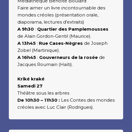
Médiathèque Benoîte Boulard
Faire aimer un livre incontournable des
mondes créoles (présentation orale,
diaporama, lectures d’extraits)
A 9h30
:
Quartier des Pamplemousses
de Alain Gordon-Gentil (Maurice).
A 13h45
:
Rue Cases-Nègres
de Joseph
Zobel (Martinique).
A 16h45
:
Gouverneurs de la rosée
de
Jacques Roumain (Haïti).
Kriké kraké
Samedi 27
Théâtre sous les arbres
De 10h30 – 11h30 :
Les Contes des mondes
créoles avec Luc Clair (Rodrigues).