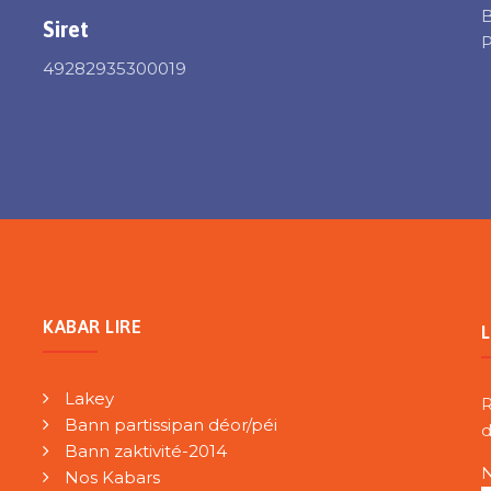
B
Siret
P
49282935300019
KABAR LIRE
Lakey
R
Bann partissipan déor/péi
d
Bann zaktivité-2014
Nos Kabars