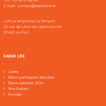
TÉL : 02 62 01 68 89
E-mail : contact@kabarlire.re
Lofis la lang kréol La Rényon
22 rue de Léon de Lepervanche
97420 Le Port
KABAR LIRE
Lakey
Bann partissipan déor/péi
Bann zaktivité-2014
Nos Kabars
Kontak