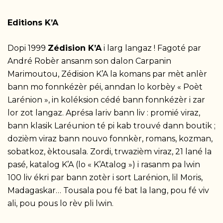
Editions K’A
Dopi 1999
Zédision K’A
i larg langaz ! Fagoté par
André Robèr ansanm son dalon Carpanin
Marimoutou, Zédision K’A la komans par mèt anlèr
bann mo fonnkézèr péi, anndan lo korbèy « Poèt
Larénion », in koléksion cédé bann fonnkézèr i zar
lor zot langaz. Aprésa lariv bann liv : promié viraz,
bann klasik Laréunion té pi kab trouvé dann boutik ;
dozièm viraz bann nouvo fonnkèr, romans, kozman,
sobatkoz, èktousala. Zordi, trwazièm viraz, 21 lané la
pasé, katalog K’A (lo « K’Atalog ») i rasanm pa lwin
100 liv ékri par bann zotèr i sort Larénion, lil Moris,
Madagaskar… Tousala pou fé bat la lang, pou fé viv
ali, pou pous lo rèv pli lwin.