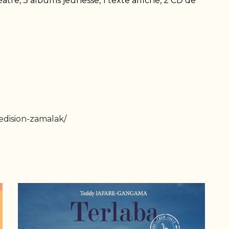
âtre, 3 albums jeunesse, 1 texte affiche, 2 CD de
ledision-zamalak/