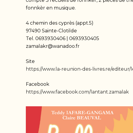
compte 3 recueils de fonnkèr, 2 pièces de thé
fonnkèr en musique.
4 chemin des cyprès (appt.5)
97490 Sainte-Clotilde
Tel. 0693930406 | 0693930405
zamalakr@wanadoo.fr
Site
https://www.la-reunion-des-livres.re/editeur/
Facebook
https://www.facebook.com/lantant.zamalak