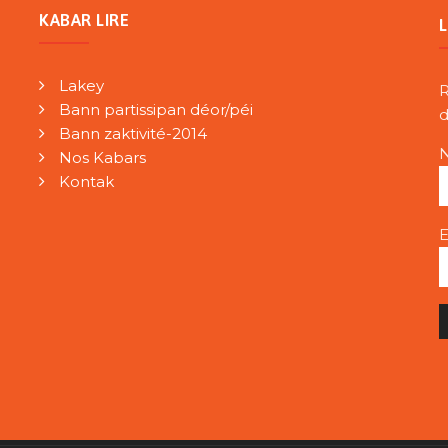
KABAR LIRE
Lakey
R
Bann partissipan déor/péi
d
Bann zaktivité-2014
Nos Kabars
Kontak
E